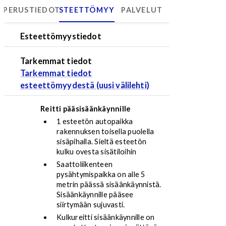
PERUSTIEDOT
ESTEETTÖMYYS
PALVELUT
Psykiatriakeskus
Esteettömyystiedot
Tarkemmat tiedot
Tarkemmat tiedot
esteettömyydestä (uusi välilehti)
Reitti pääsisäänkäynnille
1 esteetön autopaikka
rakennuksen toisella puolella
sisäpihalla. Sieltä esteetön
kulku ovesta sisätiloihin
Saattoliikenteen
pysähtymispaikka on alle 5
metrin päässä sisäänkäynnistä.
Sisäänkäynnille pääsee
siirtymään sujuvasti.
Kulkureitti sisäänkäynnille on